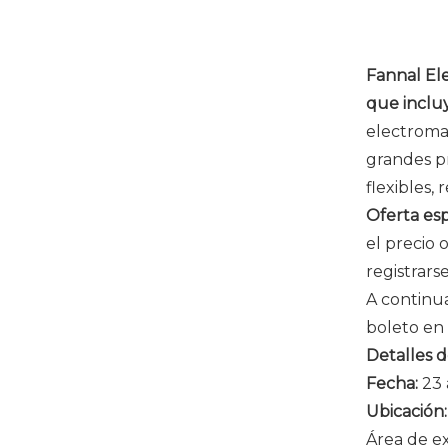
Fannal El
que incluy
electroma
grandes p
flexibles,
Oferta esp
el precio 
registrars
A continua
boleto en
Detalles d
Fecha:
23 
Ubicación
Área de e