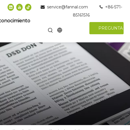
service@fannal.com
+86-571-


85161516
conocimiento
PREGUNTAR