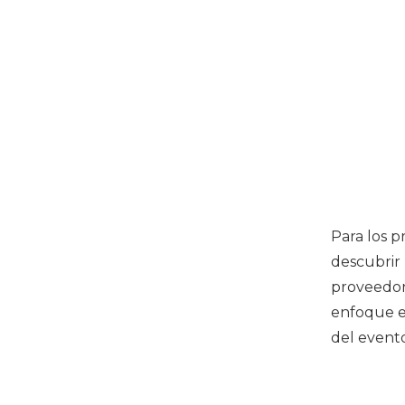
Para los p
descubrir 
proveedor
enfoque 
del event