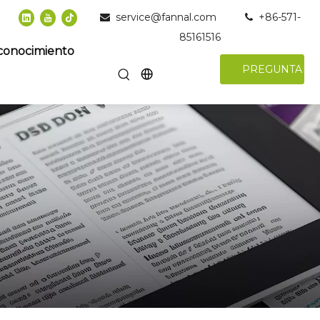
service@fannal.com
+86-571-


85161516
conocimiento
PREGUNTAR