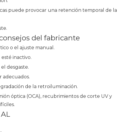
ión.
ticas puede provocar una retención temporal de la
ste.
 consejos del fabricante
ático o el ajuste manual.
sté inactivo.
o el desgaste.
lor adecuados.
degradación de la retroiluminación.
ión óptica (OCA), recubrimientos de corte UV y
íciles.
NAL