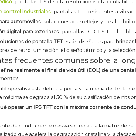
édico
: pantallas IPS de alta resolución y alta confiabilida
 control industriales
: pantallas TFT resistentes a vibra
 para automóviles
: soluciones antirreflejos y de alto brillo.
ón digital para exteriores
: pantallas LCD IPS TFT legibles 
soluciones de pantalla TFT
están diseñadas para
brindar
res de retroiluminación, el diseño térmico y la selección
tas frecuentes comunes sobre la long
efine realmente el final de vida útil (EOL) de una pantalla
amente?
útil operativa está definida por la vida media del brillo d
 máxima se degrada al 50 % de su clasificación de nits ori
qué operar un IPS TFT con la máxima corriente de cond
?
iente de conducción excesiva sobrecarga la matriz de re
alizado que acelera la degradación cristalina y la decaden