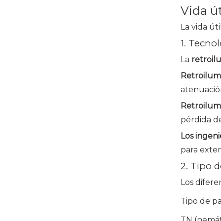
Vida ú
La vida út
1. Tecno
La
retroil
Retroilum
atenuació
Retroilum
pérdida de
Los ingen
para exten
2. Tipo 
Los difere
Tipo de p
TN (nemát