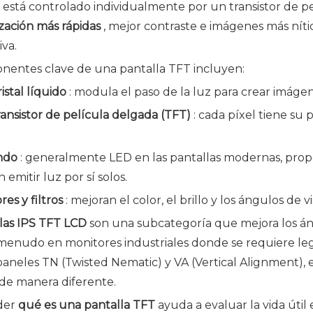
 está controlado individualmente por un transistor de p
ización más rápidas
, mejor contraste e imágenes más nít
iva.
nentes clave de una pantalla TFT incluyen:
istal líquido
: modula el paso de la luz para crear imágen
ansistor de película delgada (TFT)
: cada píxel tiene su 
ondo
: generalmente LED en las pantallas modernas, propor
emitir luz por sí solos.
res y filtros
: mejoran el color, el brillo y los ángulos de vi
llas IPS TFT LCD
son una subcategoría que mejora los ángu
 menudo en monitores industriales donde se requiere legi
aneles TN (Twisted Nematic) y VA (Vertical Alignment), eq
 de manera diferente.
der
qué es una pantalla TFT
ayuda a evaluar la vida úti