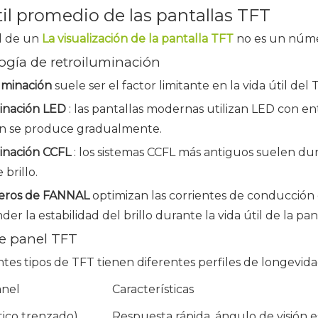
til promedio de las pantallas TFT
il de un
La visualización de la pantalla TFT
no es un númer
logía de retroiluminación
uminación
suele ser el factor limitante en la vida útil del 
inación LED
: las pantallas modernas utilizan LED con ent
n se produce gradualmente.
inación CCFL
: los sistemas CCFL más antiguos suelen du
 brillo.
ieros de FANNAL
optimizan las corrientes de conducción 
der la estabilidad del brillo durante la vida útil de la pan
de panel TFT
ntes tipos de TFT tienen diferentes perfiles de longevida
anel
Características
ico trenzado)
Respuesta rápida, ángulo de visión 