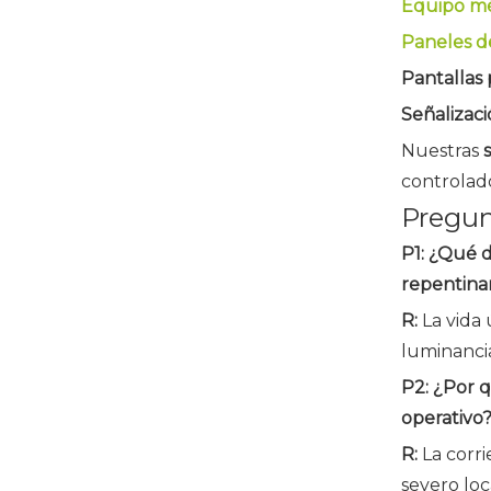
Equipo m
Paneles de
Pantallas
Señalizaci
Nuestras
controlado
Pregun
P1: ¿Qué d
repentin
R:
La vida 
luminancia
P2: ¿Por 
operativo
R:
La corr
severo loc