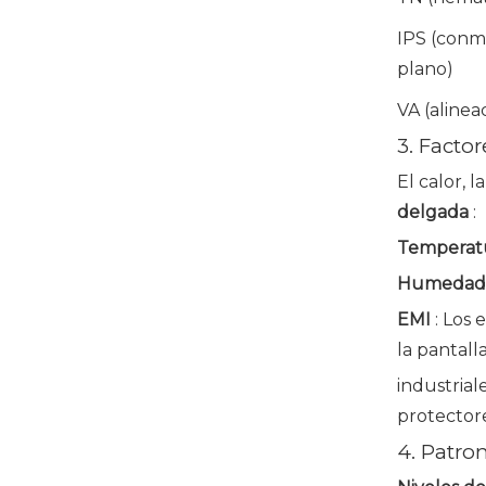
IPS (conm
plano)
VA (alinea
3. Facto
El calor, 
delgada
:
Temperat
Humeda
EMI
: Los 
la pantalla
industria
protectore
4. Patro