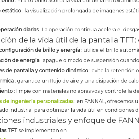
 brillo
: El alto brillo acorta la vida útil de la retroiluminac
 estático
: la visualización prolongada de imágenes está
peración diarias
: La operación continua acelera el desga
ión de la vida útil de la pantalla TFT:
 configuración de brillo y energía
: utilice el brillo autom
ación de energía
: apague o modo de suspensión cuando e
es de pantalla y contenido dinámico
: evite la retención 
érmica
: garantice un flujo de aire y una disipación de ca
iento
: limpie con materiales no abrasivos y controle la 
s de ingeniería personalizadas
: en FANNAL, ofrecemos un
do industrial para optimizar la vida útil en condiciones dif
ciones industriales y enfoque de FAN
llas TFT
se implementan en: