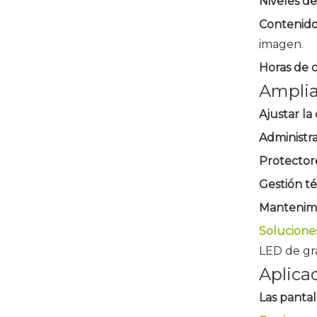
Niveles de
Contenido
imagen.
Horas de o
Ampliac
Ajustar la
Administr
Protector
Gestión t
Mantenim
Solucione
LED de gra
Aplica
Las panta