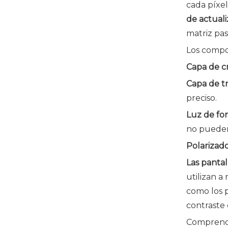
cada píxel
de actual
matriz pas
Los compo
Capa de cr
Capa de tr
preciso.
Luz de f
no pueden 
Polarizado
Las panta
utilizan a
como los p
contraste
Compren