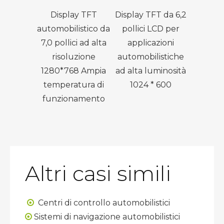
 TFT da
Display TFT
Display TFT da 6,2
Display
da 10,4
automobilistico da
pollici LCD per
capaci
soluzione
7,0 pollici ad alta
applicazioni
poll
 LCD IPS
risoluzione
automobilistiche
colle
1280*768 Ampia
ad alta luminosità
ot
temperatura di
1024 * 600
funzionamento
Altri casi simili
Centri di controllo automobilistici

Sistemi di navigazione automobilistici
