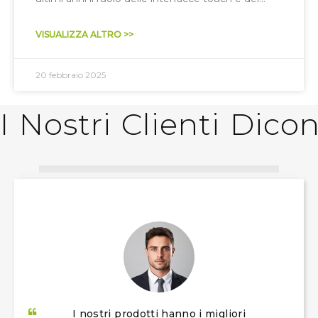
display digitali nei veicoli si è ampliato
notevolmente.
VISUALIZZA ALTRO >>
20 febbraio 2025
I Nostri Clienti Dicono​​​​​
I nostri prodotti hanno i migliori