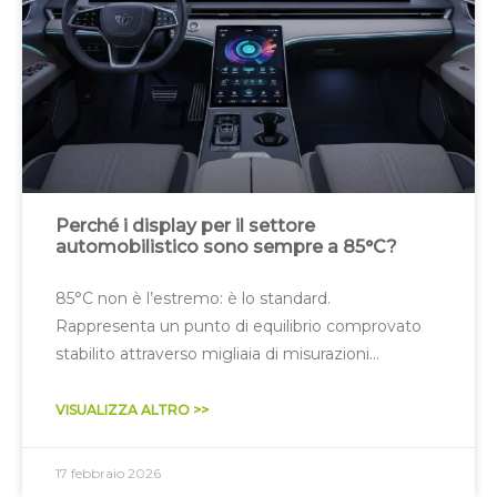
Perché i display per il settore
automobilistico sono sempre a 85°C?
85°C non è l’estremo: è lo standard.
Rappresenta un punto di equilibrio comprovato
stabilito attraverso migliaia di misurazioni
termiche e test di affidabilità, ottimizzando
prestazioni, durata e costi.
VISUALIZZA ALTRO >>
17 febbraio 2026