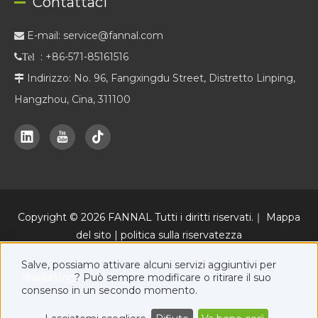
Contattaci
E-mail:
service@fannal.com

: +86-571-85161516
Tel
Indirizzo: No. 96, Fangxingdu Street, Distretto Linping,

Hangzhou, Cina, 311100
Copyright ©
2026
FANNAL Tutti i diritti riservati.｜
Mappa
del sito
|
politica sulla riservatezza
Una piattaforma di marketing online ufficiale di FANNAL, insieme
Salve, possiamo attivare alcuni servizi aggiuntivi per
www.fannal.com
.
Marketing
? Può sempre modificare o ritirare il suo
consenso in un secondo momento.