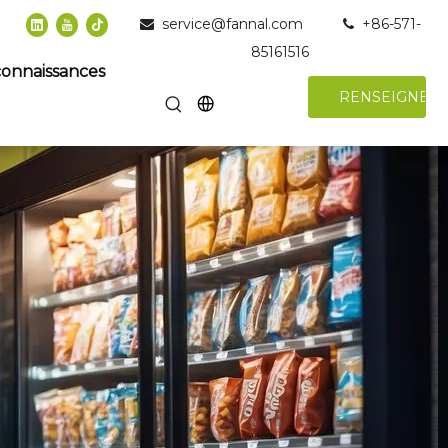
service@fannal.com
+86-571-


85161516
connaissances
RENSEIGNER