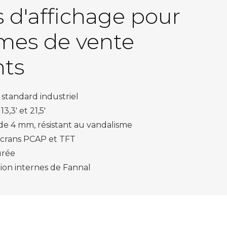
s d'affichage pour
èmes de vente
nts
 standard industriel
3,3' et 21,5'
de 4 mm, résistant au vandalisme
écrans PCAP et TFT
urée
tion internes de Fannal