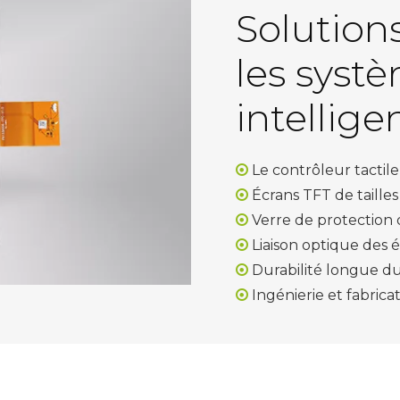
Solution
les syst
intellige
Le contrôleur tactile

Écrans TFT de tailles 1

Verre de protection 

Liaison optique des 

Durabilité longue d

Ingénierie et fabrica
