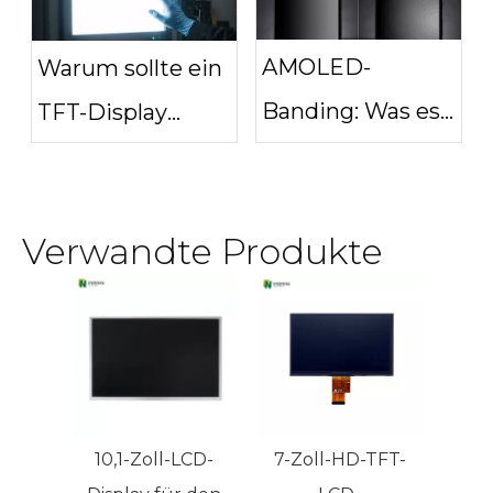
Unterschiede?
Lieferanten für
B2B?
AMOLED-
Warum sollte ein
Banding: Was es
TFT-Display
verursacht und
einen weißen
wie man es
Bildschirm
minimiert
Verwandte Produkte
anzeigen?
10,1-Zoll-LCD-
7-Zoll-HD-TFT-
10,1 