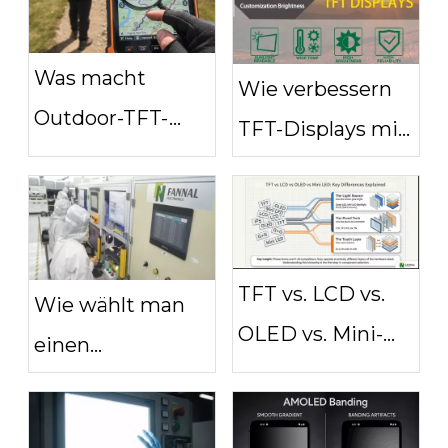
Was macht
Wie verbessern
Outdoor-TFT-
TFT-Displays mit
Displays ideal für
hoher Helligkeit
raue
die Sichtbarkeit?
Umgebungen?
TFT vs. LCD vs.
Wie wählt man
OLED vs. Mini-
einen
LED: Was sind
zuverlässigen
die wirklichen
Touch-Display-