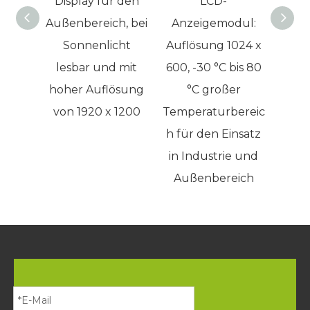
Display für den
LCD-
TF
Außenbereich, bei
Anzeigemodul:
1280
Sonnenlicht
Auflösung 1024 x
für 
lesbar und mit
600, -30 °C bis 80
An
hoher Auflösung
°C großer
von 1920 x 1200
Temperaturbereic
h für den Einsatz
in Industrie und
Außenbereich