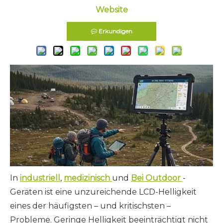
Website
Erkundigen
In
industriell
,
medizinisch
und
Bei Outdoor
-
Geräten ist eine unzureichende LCD-Helligkeit
eines der häufigsten – und kritischsten –
Probleme. Geringe Helligkeit beeinträchtigt nicht