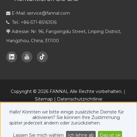
E-Mail:
service@fannal.com

Tel.: +86-571-85161516

Adresse: Nr. 96, Fangxingdu Street, Linping District,

Hangzhou, China, 311100
Copyright ©
2026
FANNAL Alle Rechte vorbehalten.｜
Sitemap
|
Datenschutzrichtlinie
Daneben eine offizielle Online-Marketing-Plattform von FANNAL
Hallo! Könnten wir bitte einige zusätzliche Dienste für
www.fannal.com
.
Marketing
aktivieren? Sie können Ihre Zustimmung
später jederzeit ändern oder zurückziehen.
Lassen Sie mich wählen
Ich lehne ab
Das ist ok